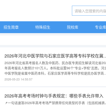
招生简章
特殊招生
院校库
专业
2026年河北中医学院与石家庄医学高
2026年河北省高考报名人数及中医药、民办医专类招生解读河北省20
年高考报名人数预计101万人。本科批设置96个“专业+学校”志愿。河
中医学院是省属中医药本科，石家庄医学高等专科学校是民办医学高
职。本文详解两校2026年在冀招生计划。河北中医学院2026年在冀
2026-05-23 14:55:57
计划河北中医学院2026年拟在河北省招收本科生1950人。物理组计划
1450人，历史组350人，艺术体育150人。物理组热门：
2026年高考考场时钟与手表规定：哪些手表允许带入
📌一句话速答2026年高考考场严禁携带任何类型的手表（包括机械表