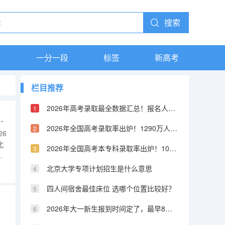
搜索
库
一分一段
标签
新高考
栏目推荐
2026年高考录取最全数据汇总！报名人数、录取率、各省排名一张表看懂
等专科学校在冀招生计划一览
2026年全国高考录取率出炉！1290万人报名，本科率只有40%？
26
北
2026年全国高考本专科录取率出炉！10个人里8个有学上，但本科只有4个
招生
北京大学专项计划招生是什么意思
四人间宿舍最佳床位 选哪个位置比较好？
2026年大一新生报到时间定了，最早8月底就开学，买票要趁早
、