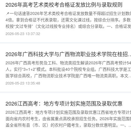
总分（满分4
2026年高考艺术类校考合格证发放比例与录取规则
📌一句话速答2026年艺术类校考合格证发放数量不得超过招生计划数
4倍。拿到合格证不代表录取，还需文化课过线，按综合分排序。多数
校按“文过专排”（文化过线按专业排名）或综合分录取。一、合格证
规则教育部规定，校考合格证数量不得超过招生计划数的4倍。例如某
2026-05-23 13:37:32
美术专业全国招50人，最多发200张合格证。分省计划：合格证按专
成绩排名发放，不设分省限额，但录取时分省计划。拿到合格证的考
中，最终
2026年广西科技大学与广西物流职
2026年广西高考形势及工科、物流类招生解读2026年广西高考预计5
人，实行“3+1+2”模式。本科批设40个院校专业组。广西科技大学是
医学综合高校，广西物流职业技术学院是广西唯一物流类高职。本文
供招生计划预测。广西科技大学2026年在广西自治区招生计划广西科
2026-05-23 13:35:48
大学2026年计划在广西招收本科生5250人（含柳石校区）。物理组
3950人，历史组850人，艺术体育450人。物理组王
2026江西高考：地方专项计划实施范围及录取优惠
2026江西高考：地方专项计划实施范围及录取优惠江西省地方专项计
面向省内农村考生，由省属重点高校承担招生任务。2026年实施范围
盖全省所有县（市、区）的农村户籍考生，录取分数优惠明显。一、