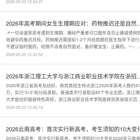
2026年江西地方专项计划实施范围面向全省所有县（市、区）的农村
2026-05-23 13:34:27
籍考生，不再限定特定贫困县。凡考生本人及父亲或母亲或法定监护
的户籍地在农村，且考生在户籍所在县高中连续3年学籍并实际就读，
可报考。二、
2026年高考期间女生生理期应对
📌一句话速答高考遇到生理期，痛经严重者可口服布洛芬止痛或使用
效避孕药推迟月经。药物推迟需提前1-2个月经周期在医生指导下进行
不建议临时服药。轻微不适者自然面对，备好暖宝宝、止痛药。一、
物推迟月经方法使用短效避孕药（如优思明、妈富隆）：从上次月经
2026-05-23 12:42:52
1-5天开始服用，连续服至高考结束后停药，停药3-7天来月经。需提
咨询妇科医生，排除禁忌症（血栓、肝病等）。不建议使用紧急避孕
或黄体酮针剂（
2026年浙江理工大学与浙江商业职业
2026年浙江省高考及纺织、商贸类招生特点浙江2026年高考人数约41
万，实行“3+3”和分段录取。普通类平行录取设80个专业志愿。浙江
大学是纺织服装特色高校，浙江商业职业技术学院是商贸类省级示范
职。本文提供两校2026在浙招生预测。浙江理工大学2026年在浙招
2026-05-23 12:42:18
划浙江理工大学2026年预计在浙江省招生2780人。其中普通类计划
2580人。热门专业：纺织工程（卓越）90人，服装设计
2026云南高考：首次实行新高考，考生须知的10大变
2026云南高考：首次实行新高考，考生须知的10大变化2026年云南