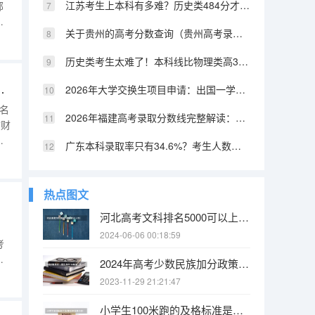
江苏考生上本科有多难？历史类484分才能上本科，物理类456分
部
关于贵州的高考分数查询（贵州高考录取位次分数线近3年）
环
闹
历史类考生太难了！本科线比物理类高30-50分，招生计划只有零头
科
态环境职业学院在蒙招生计划
2026年大学交换生项目申请：出国一学期，费用及学分互认
报名
2026年福建高考录取分数线完整解读：本科线458分历史类446分物理类
古财
色
广东本科录取率只有34.6%？考生人数多、好学校少，太难了
经
热点图文
河北高考文科排名5000可以上211吗?
2024-06-06 00:18:59
考
做
2024年高考少数民族加分政策（2024年高考政策）
月
2023-11-29 21:21:47
有
科
小学生100米跑的及格标准是多少秒