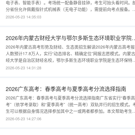
电子表、智能手表）。考场统一配备静音挂钟，考生可抬头看时间。
分省份允许佩戴指针式机械表（无电子功能），需提前向考点报备。
一、严禁携带的手表所有电子手表、智能手表（AppleWatch、小米手
2026-05-23 14:35:03
等）；石英表、机械表（多数省份禁止）；任何有计时功能的饰品（
钟、秒表）。一旦带入考场，无论是否使用，均按违规处理（取消该
成绩）。建议
2026年内蒙古财经大学与鄂尔多斯生
2026年内蒙古高考形势及财经、生态类招生解读2026年内蒙古高考
人数预计17.8万人，实行“动态排名、精确定位”网报志愿模式。内蒙
经大学是自治区财经名校，鄂尔多斯生态环境职业学院是生态环保特
高职。本文为内蒙古考生及家长详解两校2026年招生计划。内蒙古财
2026-05-23 14:31:28
大学2026年在蒙招生计划内蒙古财经大学2026年计划在内蒙古招生
4650人（含蒙授）。理科（物理组）计划2550人，文科（历史
2026广东高考：春季高考与夏季高考分流选择指南
2026广东高考：春季高考与夏季高考分流选择指南广东省实行“春季高
考”（依学考录取）和“夏季高考”（统一高考）双轨并行的招生模式。
生可以根据自身情况选择参加其中之一或两者都参加。本文帮助考生
出明智选择。一、春季高考（依学考录取）简介考试时间：2026年1
2026-05-23 14:27:06
（语文、数学、英语三科学业水平合格性考试）。招生院校：省内所
高职院校及部分本科院校的专科专业。录取规则：依据学考语数英三