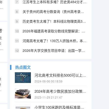
江苏考生上本科有多难？历史类484分才能上本科，物理类456分
年
个
关于贵州的高考分数查询（贵州高考录取位次分数线近3年）
专升
核
历史类考生太难了！本科线比物理类高30-50分，招生计划只有零头
考
2026年福建高考录取分数线完整解读：本科线458分历史类446分物理类
生
河南高考太难了！139万人挤独木桥，本科率只有30%
法
法
2026年大学交换生项目申请：出国一学期，费用及学分互认
整
生
热点图文
河北高考文科排名5000可以上211吗?
陕
2024-06-06 00:18:59
身
明
2024年高考少数民族加分政策（2024年高考政策）
须
2023-11-29 21:21:47
须提
小学生100米跑的及格标准是多少秒