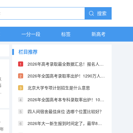
搜索
库
一分一段
标签
新高考
栏目推荐
2026年高考录取最全数据汇总！报名人数、录取率、各省排名一张表看懂
2026年全国高考录取率出炉！1290万人报名，本科率只有40%？
以
科
北京大学专项计划招生是什么意思
重
业
2026年全国高考本专科录取率出炉！10个人里8个有学上，但本科只有4个
况
四人间宿舍最佳床位 选哪个位置比较好？
高考报名分数线
2026年大一新生报到时间定了，最早8月底就开学，买票要趁早
0年