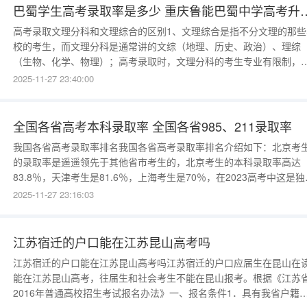
巴蜀学生高考录取率是多少 重
高考录取文理分科和文理综合的区别1、文理综合是指不分文理的那些
校的考生，而文理分科是通常讲的文综（地理、历史、政治）、理综
（生物、化学、物理）；高考录取时，文理分科的考生专业有限制，
综倾向于文科类的专业，理综倾向于理工科类的专业，而文理综合的
2025-11-27 23:40:00
要分数达标，都可以报。2、2015年高考录取工作从7月初开始，高考
取要按照批次顺序依次进行，首先提前批、本科一批、本科二批，最
高职高专批。
全国各省高考本科录取率 全国各省985、211录取率
我国各省高考录取率排名我国各省高考录取率排名介绍如下：北京考
的录取率是遥遥领先于其他省市考生的，北京考生的本科录取率高达
83.8％，天津考生是81.6％，上海考生是70％，在2023高考中这是独
自主命题的3个地方。辽宁考生是66％，本科录取率会这般高，还是
2025-11-27 23:16:03
有想到的，福建考生是62％进入了top5。吉林考生是60％，吉林考生
并不是属于考生大省，本科录取率还
江苏宿迁的户口能在江苏昆山高考吗
江苏宿迁的户口能在江苏昆山高考吗江苏宿迁的户口应届生在昆山在
能在江苏昆山高考，往届生和社会考生不能在昆山报考。根据《江苏
2016年普通高校招生考试报名办法》一、报名条件1．具有我省户籍