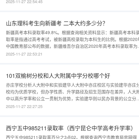
同时符合下列条件的人员可以报名：（1）遵守中华人民共和国宪法和
2025-11-27 22:54:45
律；（2）高级中等教育学校毕业或具有同等学力；（3）身体状况符
相关要求。2．非我省户籍的来苏务工就业人员随迁
山东理科考生向新疆考 二本大约多少分？
新疆高考本科录取率49.8%。根据查询相关资料显示：新疆高考本科
取率是指通过高考考试，被新疆高校录取为本科生的比例。根据2020
中国教育部公布的数据，新疆维吾尔自治区2020年高考本科录取率为
49.8%，(MISSING)比上一年上升了2.2个百分点。山东理科考生向新
2025-11-27 22:53:21
考二本大约多少分？近年来，山东高考成绩的分布情况成为众多考生
家长关注的焦点。对于理科考生而言，想要成功报考新疆的
101双榆树分校和人大附属中学分校哪个好
亦庄学校分析人大附中和实验建华人大附中亦庄校区与实验建华亦庄
校均为优质学校，但办学性质、升学路径及招生范围存在差异，人大
中以高升学率和公立一贯制为优势，实验建华则以民办背景的公立分
和国际化高中为特色。以下为具体分析：一、人大附中亦庄校区学校
2025-11-27 22:27:25
景与办学规模成立于1950年，亦庄西校区（亦庄新城学校）为新学校
非新校区，属公立12年一贯制。全日制96
西宁五中985211录取率（西宁昆仑中学高考升学率）
西宁五中985211录取率百分之3点02。根据查询西宁市教育局官网得