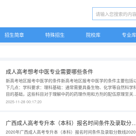
招生简章
特殊招生
院校库
专业
成人高考想考中医专业需要哪些条件
新高考地区报考中医学的条件新高考地区报考中医学的条件主要包括
下几点：学科要求：理科基础：通常需要具备生物、化学等自然科学
目的基础，这些科目对于理解中药的药理作用和方剂的配伍原理至关
要。文科基础：语文、历史、地理等人文社会科学科目也是中医学专
2025-11-28 00:17:20
的重要基础，有助于理解和应用中医理论。选考科目要求：大多数情
下，生物
广西成人高考专升本（本科）报名时间条件及录取分数线 湖南衡阳高职
2020年广西成人高考专升本（本科）报名时间条件及录取分数线202