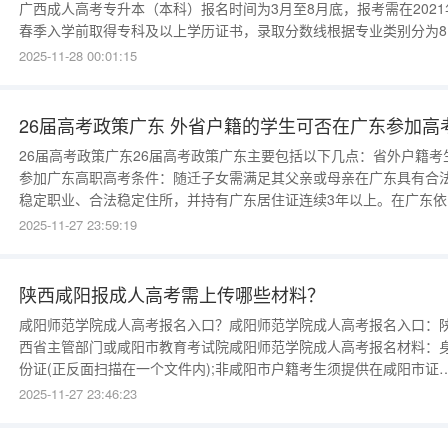
广西成人高考专升本（本科）报名时间为3月至8月底，报考需在2021
春季入学前取得专科及以上学历证书，录取分数线根据专业类别分为8
档次，最低101分，最高163分。一、报名时间2020年广西成人高考
2025-11-28 00:01:15
本的报名时间为3月至8月底。考生需在此期间完成网上报名、资格审
及缴费等流程，逾期将无法补报。
26届高考政策广东 外省户籍的学生可否在广东参加高
26届高考政策广东26届高考政策广东主要包括以下几点：省外户籍考
参加广东高职高考条件：随迁子女需满足其父亲或母亲在广东具有合
稳定职业、合法稳定住所，并持有广东居住证连续3年以上。在广东依
参加社会保险缴费累计3年以上。随迁子女需具有广东中职学校3年完
2025-11-27 23:59:19
学籍，才可在广东报名参加高等职业学院招收中等职业学校毕业生招
考试（即“3+专业技能课程证书”考
陕西咸阳报成人高考需上传哪些材料？
咸阳师范学院成人高考报名入口？咸阳师范学院成人高考报名入口：
西省主管部门或咸阳市教育考试院咸阳师范学院成人高考报名材料：
份证(正反面扫描在一个文件内);非咸阳市户籍考生须提供在咸阳市证
(咸阳市单位工作证明或咸阳市居住证);学历证书(报考专升本的考生还
2025-11-27 23:46:23
提交教育部学历证书电子注册备案表);报考医学类和护理类专业考生
供执业资格证书。咸阳师范学院成人高考报名时间是什么时候咸阳