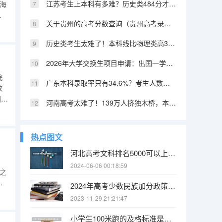
江苏考生上本科有多难？历史类484分才能上本科，物理类456分
上海
普
关于贵州的高考分数查询（贵州高考录取位次分数线近3年）
环境
来
历史类考生太难了！本科线比物理类高30-50分，招生计划只有零头
2026年大学交换生项目申请：出国一学期，费用及学分互认
院
广东本科录取率只有34.6%？考生人数多、好学校少，太难了
数
围仅
河南高考太难了！139万人挤独木桥，本科率只有30%
分
热点图文
河北高考文科排名5000可以上211吗?
2024-06-06 00:18:59
分之
百
2024年高考少数民族加分政策（2024年高考政策）
国
2023-11-29 21:21:47
录
小学生100米跑的及格标准是多少秒