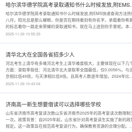
哈尔滨华德学院高考录取通
哈尔滨华德学院高考录取通知书什么时候发放,附EMS快递查询方法热
八月，阳光总是那么耀眼，你是否在期待着刻有你名字，承载着你希
的标志着你一路走来荣耀的录取通知书，就在马上送到你手里呢。本
我整理了关于广东技术师范大学天吃河学院的录取通知书发放时间及
2025-11-29 10:55:25
EMS查询方法的相关知识。一、哈尔滨华德学院高考录取通知书什么
候发放很多考生在得知自己被哈尔滨华德学院录取了，但是不知道录
通知
清华北大在全国各省招多少人
河北考生上清华有多难河北考生上清华难度极大，主要体现在以下几
方面：录取率极低：河北清华北大录取率全国最低，仅0.0056%，与
京相比低49倍，与天津相比低9倍。且高考人数逐年增加，2024年比
2023年多近6万人，录取率始终低于0.006%。分数要求高：理科需68
2025-11-29 10:43:04
分以上、文科需677分以上，全省排名理科要在前70名、文科前32名
国家专项物理类也要66
济南高一新生想要借读可以选择哪些学校
山东省济南市高考复读次数山东省济南市2025年的高考复读次数限制
一次。政策背景：自2025年起，山东省针对高考复读生实施了新的政
规定。这一政策旨在规范高考复读行为，确保教育资源的合理分配。