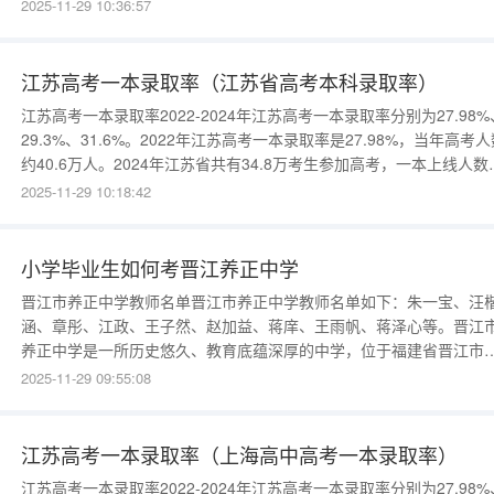
体规定：山东省的公办高中自2025年起不再招收复读生。这意味着，
2025-11-29 10:36:57
要复读的学生需要选择民办学校或专业的复读机构进行复习备考。复
生只有一次复读机
江苏高考一本录取率（江苏省高考本科录取率）
江苏高考一本录取率2022-2024年江苏高考一本录取率分别为27.98%
29.3%、31.6%。2022年江苏高考一本录取率是27.98%，当年高考人
约40.6万人。2024年江苏省共有34.8万考生参加高考，一本上线人数
为10.9万人，一本率达到31.6%，相较于2023年的29.3%有所上升。
2025-11-29 10:18:42
苏省内不同地区高考成绩分布不均衡，影响一本录取率。部分地区一
上线率
小学毕业生如何考晋江养正中学
晋江市养正中学教师名单晋江市养正中学教师名单如下：朱一宝、汪
涵、章彤、江政、王子然、赵加益、蒋庠、王雨帆、蒋泽心等。晋江
养正中学是一所历史悠久、教育底蕴深厚的中学，位于福建省晋江市
学校创建于1938年，至今已有八十多年的历史。学校占地面积约100
2025-11-29 09:55:08
亩，拥有现代化的教学设施和设备，是一所集高中部、初中部、小学
部、幼儿园于一体的完全学校。学校秉承“养正教育”的办学理念
江苏高考一本录取率（上海高中高考一本录取率）
江苏高考一本录取率2022-2024年江苏高考一本录取率分别为27.98%