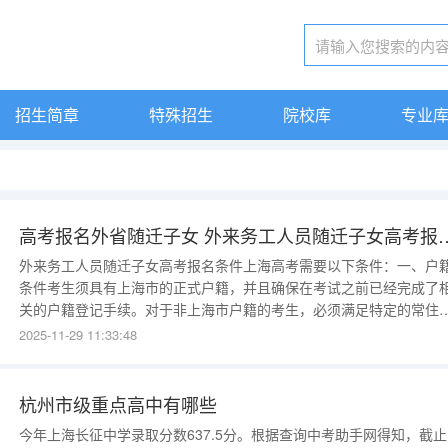
招生简章
特殊招生
院校库
专业
高考报名外省随迁子女 外来务工
外来务工人员随迁子女高考报名条件上海高考需要以下条件：一、户
条件考生须具有上海市的正式户籍，并且确保在考试之前已经完成了
关的户籍登记手续。对于非上海市户籍的考生，必须满足特定的常住
求，比如在上海已经连续居住了一段时间等。具体的常住时间可能会
2025-11-29 11:33:48
据每年的政策变化，需要考生和家长关注最新公告。二、学籍与学历
件上海高考报名者须具备符合要求的学历和学籍，通常是高中
杭州市级重点高中有哪些
今年上海长征中学录取分数637.5分。根据查询中考助手网得知，截止