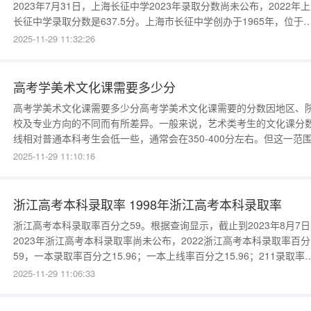
2023年7月31日，上海长征中学2023年录取分数尚未公布，2022年
长征中学录取分数是637.5分。上海市长征中学创办于1965年，位于
陀区真光路919号，是一所师资力量雄厚、教学设施先进完善、教育
2025-11-29 11:32:26
优雅完美的区示范性完全中学。杭州最好的高中是哪一所？综合比较
说是杭州第二中学。杭州高中学校排名如下
高考学美术文化课需要多少分
高考学美术文化课需要多少分高考学美术文化课需要的分数因地区、
校及专业方向的不同而有所差异。一般来说，艺术类考生的文化课分
线相对普通本科考生会低一些，通常会在350-400分左右。但这一范
供参考，具体分数还需根据考生所在地区及所报考的院校和专业来确
2025-11-29 11:10:16
定。地区差异：例如，在四川省，2025年美术与设计类本科的文化课
数线为330分，显示出地区间的分数线差
浙江高考本科录取率 1998年浙江高考本科录取率
浙江高考本科录取率百分之59。根据查询显示，截止到2023年8月7日
2023年浙江高考本科录取率尚未公布，2022浙江高考本科录取率百
59，一本录取率百分之15.96；一本上线率百分之15.96；211录取率
分之4.4；985录取率百分之1.87，浙江，简称“浙”，是中华人民共和
2025-11-29 11:06:33
省级行政区。省会杭州，位于长江三角洲地区。1998年浙江高考本科
取率1.2%。根据查询浙江教育局官