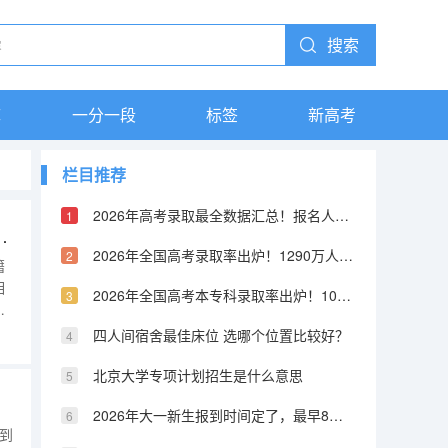
搜索
库
一分一段
标签
新高考
栏目推荐
2026年高考录取最全数据汇总！报名人数、录取率、各省排名一张表看懂
人员随迁子女高考报名条件
2026年全国高考录取率出炉！1290万人报名，本科率只有40%？
籍
相
2026年全国高考本专科录取率出炉！10个人里8个有学上，但本科只有4个
要
根
四人间宿舍最佳床位 选哪个位置比较好？
条
北京大学专项计划招生是什么意思
2026年大一新生报到时间定了，最早8月底就开学，买票要趁早
到