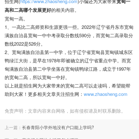
招生网(
https://www.zhaosheng.com
)小编还为大家带来
宽甸一
高和二高哪个发展更好
的相关内容。
宽甸一高。
1、一高比二高师资和生源更强一些。2022年辽宁省丹东市宽甸
满族自治县宽甸一中中考录取分数线590分，而宽甸二高录取分
数线2022是526分。
2、宽甸满族自治县第一中学，位于辽宁省宽甸县宽甸镇城东区
鸭绿江大街，是早在1978年即被确立的辽宁省重点中学。而宽
甸满族自治县第二中学坐落在宽甸镇鸭绿江路，成立于1997年
的宽甸二高，所以宽甸一中好。
以上就是招生网为大家带来的宽甸二高可以走读吗，希望能帮
助到大家！更多相关文章关注招生网：
www.zhaosheng.com
免责声明：文章内容来自网络，如有侵权请及时联系删除。
上一篇：
长春青阳小学外地没有户口能上学吗?